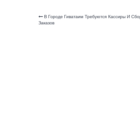
o
p
a
o
p
ss
В Городе Гиватаим Требуются Кассиры И Сб
Заказов
k
ni
ki