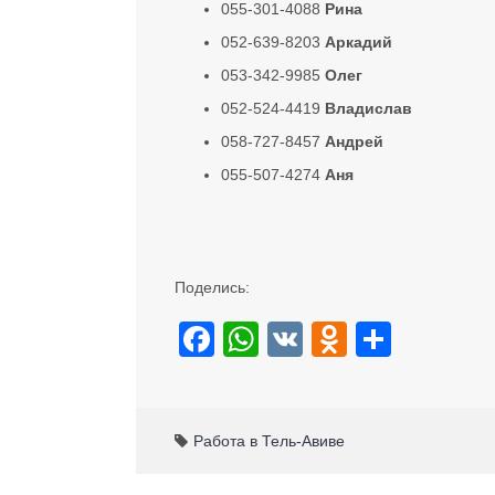
055-301-4088
Рина
052-639-8203
Аркадий
053-342-9985
Олег
052-524-4419
Владислав
058-727-8457
Андрей
055-507-4274
Аня
Поделись:
F
W
V
O
S
a
h
K
d
h
c
at
n
ar
e
s
o
e
Работа в Тель-Авиве
b
A
kl