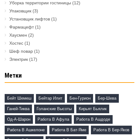
Уборка территории гостиницы
(12)
Упаковщик
(3)
Установщик лифтов
(1)
Фармацефт
(1)
Хаусмен
(2)
Хостес
(1)
Шеф повар
(1)
Электрик
(17)
Метки
Бейт Шемеш
Бейтар Илит
Бен-Гурион
Бер-Шева
Ганей-Тиква
Голанские Высоты
Кирьят Бьялик
Од-А-Шарон
Работа В Афула
Работа В Ашдоде
Работа В Ашкелоне
Работа В Бат-Яме
Работа В Бер-Яков