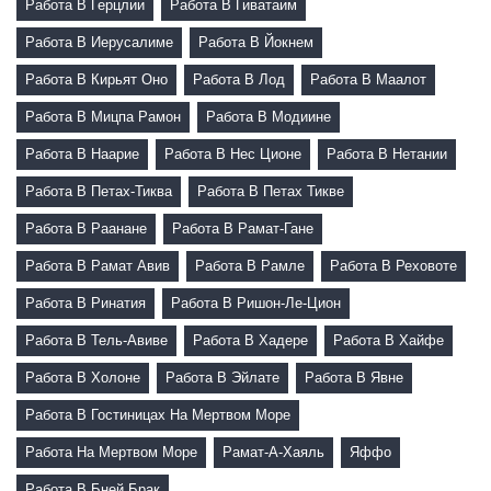
Работа В Герцлии
Работа В Гиватаим
Работа В Иерусалиме
Работа В Йокнем
Работа В Кирьят Оно
Работа В Лод
Работа В Маалот
Работа В Мицпа Рамон
Работа В Модиине
Работа В Наарие
Работа В Нес Ционе
Работа В Нетании
Работа В Петах-Тиква
Работа В Петах Тикве
Работа В Раанане
Работа В Рамат-Гане
Работа В Рамат Авив
Работа В Рамле
Работа В Реховоте
Работа В Ринатия
Работа В Ришон-Ле-Цион
Работа В Тель-Авиве
Работа В Хадере
Работа В Хайфе
Работа В Холоне
Работа В Эйлате
Работа В Явне
Работа В Гостиницах На Мертвом Море
Работа На Мертвом Море
Рамат-А-Хаяль
Яффо
Работа В Бней Брак