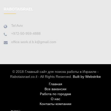
RABOTAISRAEL
Tel Aviv
+972-50-959-4888
office.work.d.b.k@gmail.com
© 2018 Главный сайт для поиска работы в Израиле -
Rabotaisrael.co.il - All Rights Reserved.
Built by Webstrike
Главная
Все вакансии
Работа по городам
О нас
Контакты компании