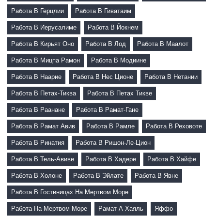
Работа В Герцлии
Работа В Гиватаим
Работа В Иерусалиме
Работа В Йокнем
Работа В Кирьят Оно
Работа В Лод
Работа В Маалот
Работа В Мицпа Рамон
Работа В Модиине
Работа В Наарие
Работа В Нес Ционе
Работа В Нетании
Работа В Петах-Тиква
Работа В Петах Тикве
Работа В Раанане
Работа В Рамат-Гане
Работа В Рамат Авив
Работа В Рамле
Работа В Реховоте
Работа В Ринатия
Работа В Ришон-Ле-Цион
Работа В Тель-Авиве
Работа В Хадере
Работа В Хайфе
Работа В Холоне
Работа В Эйлате
Работа В Явне
Работа В Гостиницах На Мертвом Море
Работа На Мертвом Море
Рамат-А-Хаяль
Яффо