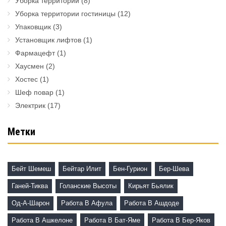
Уборка территории
(8)
Уборка территории гостиницы
(12)
Упаковщик
(3)
Установщик лифтов
(1)
Фармацефт
(1)
Хаусмен
(2)
Хостес
(1)
Шеф повар
(1)
Электрик
(17)
Метки
Бейт Шемеш
Бейтар Илит
Бен-Гурион
Бер-Шева
Ганей-Тиква
Голанские Высоты
Кирьят Бьялик
Од-А-Шарон
Работа В Афула
Работа В Ашдоде
Работа В Ашкелоне
Работа В Бат-Яме
Работа В Бер-Яков