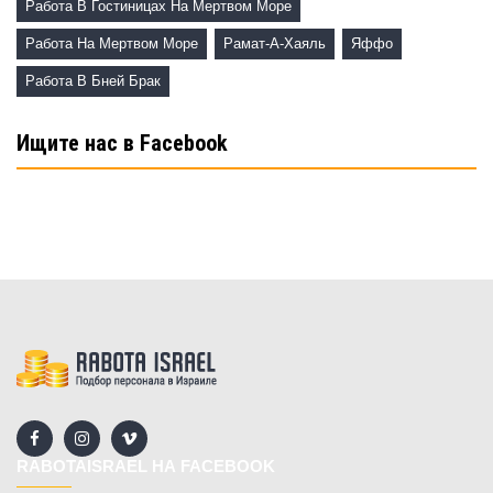
Работа В Гостиницах На Мертвом Море
Работа На Мертвом Море
Рамат-А-Хаяль
Яффо
Работа В Бней Брак
Ищите нас в Facebook
RABOTAISRAEL НА FACEBOOK