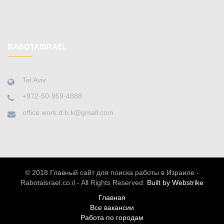
RABOTAISRAEL
Tel Aviv
+972-50-959-4888
office.work.d.b.k@gmail.com
© 2018 Главный сайт для поиска работы в Израиле -
Rabotaisrael.co.il - All Rights Reserved.
Built by Webstrike
Главная
Все вакансии
Работа по городам