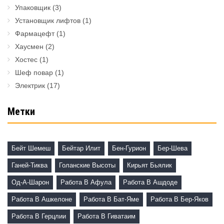
Упаковщик
(3)
Установщик лифтов
(1)
Фармацефт
(1)
Хаусмен
(2)
Хостес
(1)
Шеф повар
(1)
Электрик
(17)
Метки
Бейт Шемеш
Бейтар Илит
Бен-Гурион
Бер-Шева
Ганей-Тиква
Голанские Высоты
Кирьят Бьялик
Од-А-Шарон
Работа В Афула
Работа В Ашдоде
Работа В Ашкелоне
Работа В Бат-Яме
Работа В Бер-Яков
Работа В Герцлии
Работа В Гиватаим