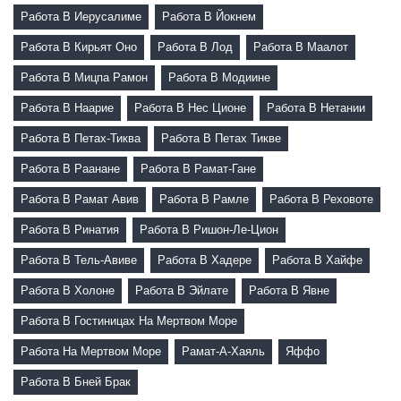
Работа В Иерусалиме
Работа В Йокнем
Работа В Кирьят Оно
Работа В Лод
Работа В Маалот
Работа В Мицпа Рамон
Работа В Модиине
Работа В Наарие
Работа В Нес Ционе
Работа В Нетании
Работа В Петах-Тиква
Работа В Петах Тикве
Работа В Раанане
Работа В Рамат-Гане
Работа В Рамат Авив
Работа В Рамле
Работа В Реховоте
Работа В Ринатия
Работа В Ришон-Ле-Цион
Работа В Тель-Авиве
Работа В Хадере
Работа В Хайфе
Работа В Холоне
Работа В Эйлате
Работа В Явне
Работа В Гостиницах На Мертвом Море
Работа На Мертвом Море
Рамат-А-Хаяль
Яффо
Работа В Бней Брак