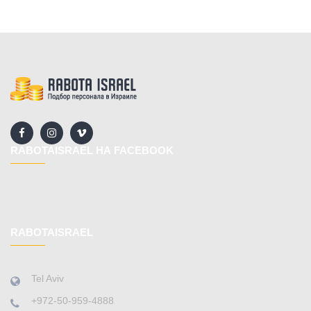
RABOTAISRAEL НА FACEBOOK
RABOTAISRAEL
Tel Aviv
+972-50-959-4888