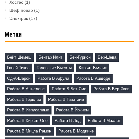
Хостес
(1)
Шеф повар
(1)
Электрик
(17)
Метки
Бейт Шемеш
Бейтар Илит
Бен-Гурион
Бер-Шева
Ганей-Тиква
Голанские Высоты
Кирьят Бьялик
Од-А-Шарон
Работа В Афула
Работа В Ашдоде
Работа В Ашкелоне
Работа В Бат-Яме
Работа В Бер-Яков
Работа В Герцлии
Работа В Гиватаим
Работа В Иерусалиме
Работа В Йокнем
Работа В Кирьят Оно
Работа В Лод
Работа В Маалот
Работа В Мицпа Рамон
Работа В Модиине