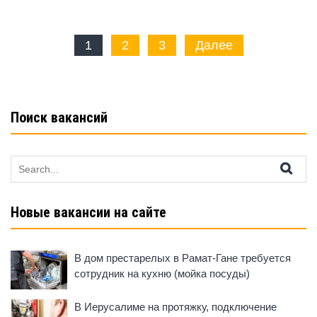
Пагинация
1
2
3
Далее
записей
Поиск вакансий
Search
for:
Новые вакансии на сайте
В дом престарелых в Рамат-Гане требуется
сотрудник на кухню (мойка посуды)
В Иерусалиме на протяжку, подключение