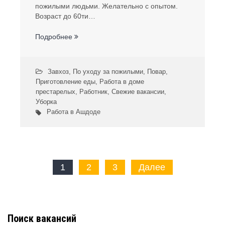
пожилыми людьми. Желательно с опытом.
Возраст до 60ти…
Подробнее
Завхоз
,
По уходу за пожилыми
,
Повар
,
Приготовление еды
,
Работа в доме
престарелых
,
Работник
,
Свежие вакансии
,
Уборка
Работа в Ашдоде
Пагинация
1
2
3
Далее
записей
Поиск вакансий