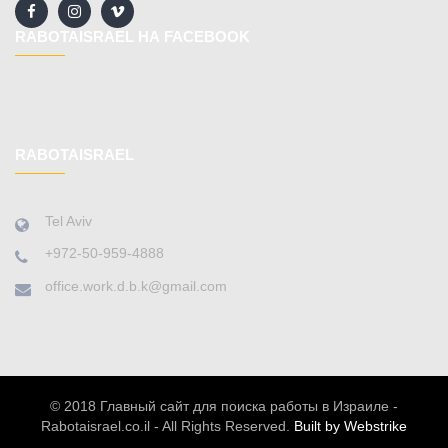
RABOTAISRAEL НА FACEBOOK
RABOTAISRAEL
Tel Aviv
+972-50-959-4888
office.work.d.b.k@gmail.com
© 2018 Главный сайт для поиска работы в Израиле -
Rabotaisrael.co.il - All Rights Reserved.
Built by Webstrike