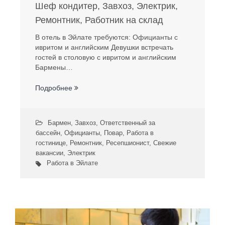
Шеф кондитер, Завхоз, Электрик,
Ремонтник, Работник на склад
В отель в Эйлате требуются: Официанты с
ивритом и английским Девушки встречать
гостей в столовую с ивритом и английским
Бармены…
Подробнее
Бармен
,
Завхоз
,
Ответственный за
бассейн
,
Официанты
,
Повар
,
Работа в
гостинице
,
Ремонтник
,
Ресепшионист
,
Свежие
вакансии
,
Электрик
Работа в Эйлате