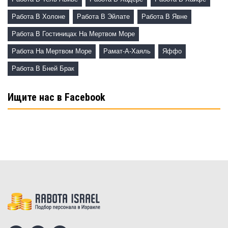
Работа В Холоне
Работа В Эйлате
Работа В Явне
Работа В Гостиницах На Мертвом Море
Работа На Мертвом Море
Рамат-А-Хаяль
Яффо
Работа В Бней Брак
Ищите нас в Facebook