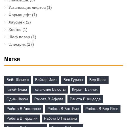
Установщик лифтов
(1)
Фармацефт
(1)
Хаусмен
(2)
Хостес
(1)
Шеф повар
(1)
Электрик
(17)
Метки
Бейт Шемеш
Бейтар Илит
Бен-Гурион
Бер-Шева
Ганей-Тиква
Голанские Высоты
Кирьят Бьялик
Од-А-Шарон
Работа В Афула
Работа В Ашдоде
Работа В Ашкелоне
Работа В Бат-Яме
Работа В Бер-Яков
Работа В Герцлии
Работа В Гиватаим