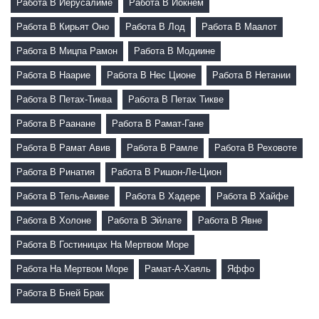
Работа В Иерусалиме
Работа В Йокнем
Работа В Кирьят Оно
Работа В Лод
Работа В Маалот
Работа В Мицпа Рамон
Работа В Модиине
Работа В Наарие
Работа В Нес Ционе
Работа В Нетании
Работа В Петах-Тиква
Работа В Петах Тикве
Работа В Раанане
Работа В Рамат-Гане
Работа В Рамат Авив
Работа В Рамле
Работа В Реховоте
Работа В Ринатия
Работа В Ришон-Ле-Цион
Работа В Тель-Авиве
Работа В Хадере
Работа В Хайфе
Работа В Холоне
Работа В Эйлате
Работа В Явне
Работа В Гостиницах На Мертвом Море
Работа На Мертвом Море
Рамат-А-Хаяль
Яффо
Работа В Бней Брак