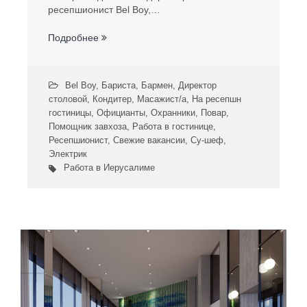
ресепшионист Bel Boy,…
Подробнее
Bel Boy
,
Бариста
,
Бармен
,
Директор
столовой
,
Кондитер
,
Масажист/а
,
На ресепшн
гостиницы
,
Официанты
,
Охранники
,
Повар
,
Помощник завхоза
,
Работа в гостинице
,
Ресепшионист
,
Свежие вакансии
,
Су-шеф
,
Электрик
Работа в Иерусалиме