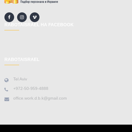
RABOTAISRAEL НА FACEBOOK
RABOTAISRAEL
Tel Aviv
+972-50-959-4888
office.work.d.b.k@gmail.com