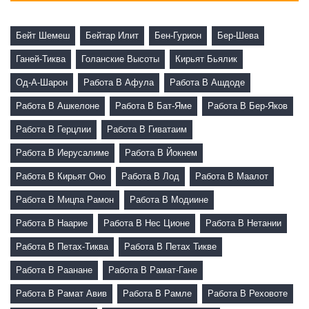
Бейт Шемеш
Бейтар Илит
Бен-Гурион
Бер-Шева
Ганей-Тиква
Голанские Высоты
Кирьят Бьялик
Од-А-Шарон
Работа В Афула
Работа В Ашдоде
Работа В Ашкелоне
Работа В Бат-Яме
Работа В Бер-Яков
Работа В Герцлии
Работа В Гиватаим
Работа В Иерусалиме
Работа В Йокнем
Работа В Кирьят Оно
Работа В Лод
Работа В Маалот
Работа В Мицпа Рамон
Работа В Модиине
Работа В Наарие
Работа В Нес Ционе
Работа В Нетании
Работа В Петах-Тиква
Работа В Петах Тикве
Работа В Раанане
Работа В Рамат-Гане
Работа В Рамат Авив
Работа В Рамле
Работа В Реховоте